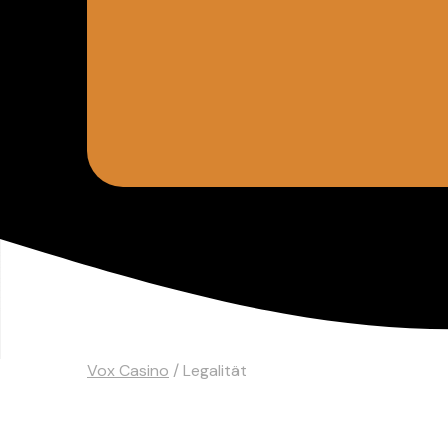
Vox Casino
/
Legalität