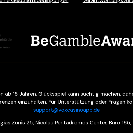
eine Geschäftsbedingungen
Verantwortungsvolle
en ab 18 Jahren. Glücksspiel kann süchtig machen, d
renzen einzuhalten. Für Unterstützung oder Fragen kon
support@voxcasinoapp.de
 Agias Zonis 25, Nicolau Pentadromos Center, Büro 165,