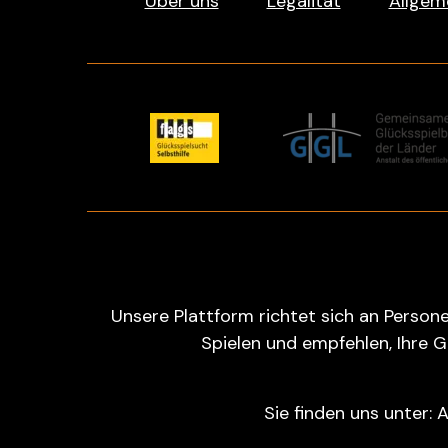
Über uns
Legalität
Allgem
Unsere Plattform richtet sich an Person
Spielen und empfehlen, Ihre G
Sie finden uns unter: